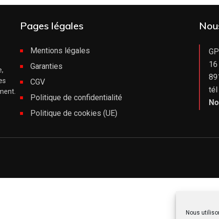
Pages légales
Nou
Mentions légales
GP
16
Garanties
e,
89
es
CGV
tél
iment.
Politique de confidentialité
No
Politique de cookies (UE)
Nous utiliso