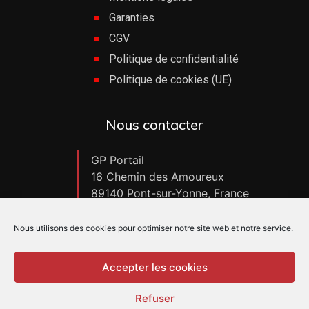
Garanties
CGV
Politique de confidentialité
Politique de cookies (UE)
Nous contacter
GP Portail
16 Chemin des Amoureux
89140 Pont-sur-Yonne, France
tél : +33 (0)3 86 67 27 57
Nous contacter par e-mail
Nous utilisons des cookies pour optimiser notre site web et notre service.
Accepter les cookies
Refuser
Copyright GP Portail – Tous droits réservés