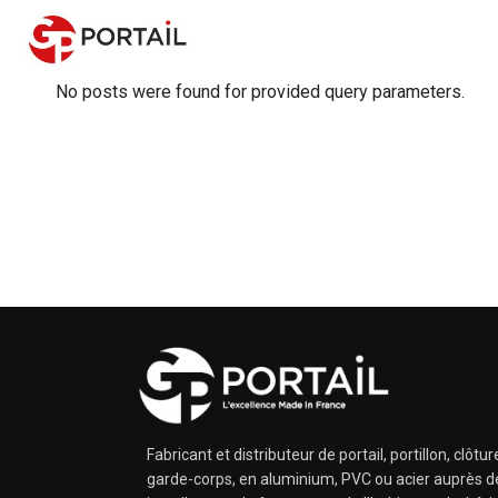
No posts were found for provided query parameters.
Fabricant et distributeur de portail, portillon, clôtur
garde-corps, en aluminium, PVC ou acier auprès d