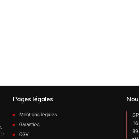
Pages légales
Nou
Mentions légales
GP
16
Garanties
e,
89
es
CGV